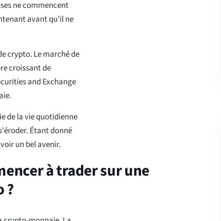
hoses ne commencent
ntenant avant qu'il ne
 de crypto. Le marché de
re croissant de
ecurities and Exchange
aie.
ie de la vie quotidienne
 s'éroder. Étant donné
voir un bel avenir.
encer à trader sur une
o ?
 la crypto-monnaie. La