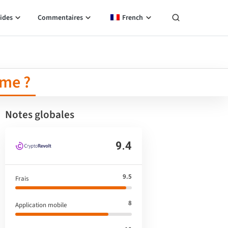
ides
Commentaires
French
ime ?
Notes globales
9.4
9.5
Frais
8
Application mobile