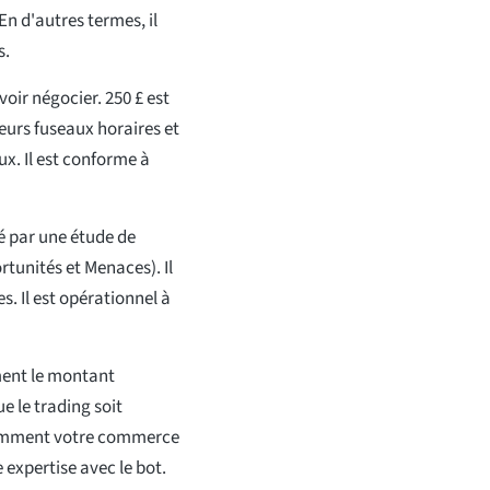
n d'autres termes, il
s.
oir négocier. 250 £ est
eurs fuseaux horaires et
x. Il est conforme à
ré par une étude de
tunités et Menaces). Il
. Il est opérationnel à
ment le montant
ue le trading soit
 comment votre commerce
expertise avec le bot.