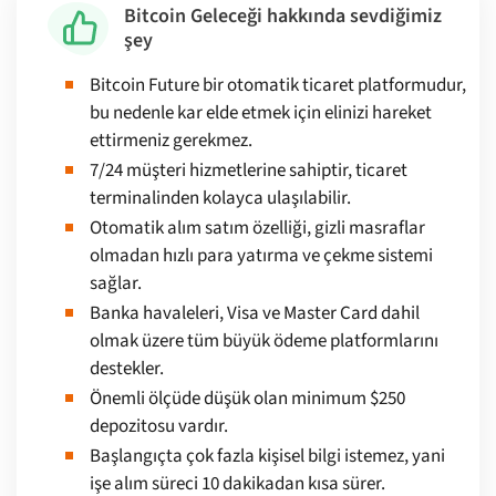
Bitcoin Geleceği hakkında sevdiğimiz
şey
Bitcoin Future bir otomatik ticaret platformudur,
bu nedenle kar elde etmek için elinizi hareket
ettirmeniz gerekmez.
7/24 müşteri hizmetlerine sahiptir, ticaret
terminalinden kolayca ulaşılabilir.
Otomatik alım satım özelliği, gizli masraflar
olmadan hızlı para yatırma ve çekme sistemi
sağlar.
Banka havaleleri, Visa ve Master Card dahil
olmak üzere tüm büyük ödeme platformlarını
destekler.
Önemli ölçüde düşük olan minimum $250
depozitosu vardır.
Başlangıçta çok fazla kişisel bilgi istemez, yani
işe alım süreci 10 dakikadan kısa sürer.