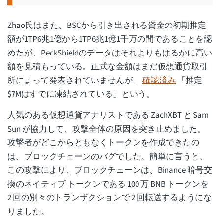
Zhao氏はまた、BSCから引き出される資金の初期推定
額が1TP6兆1億から1TP6兆1億1千万の間であることを認
めたが、PeckShieldのデータはそれよりもはるかに高い
額を見積もっている。正式な金額はまだ仮想通貨取引
所によって発表されていませんが、
確認済み
「推定
$7Mはすでに凍結されている」という。
人気のある仮想通貨アナリストである ZachXBT と Sam
Sun が協力して、攻撃全体の原因を突き止めました。
攻撃者がどこからともなくトークンを作成できたの
は、ブロックチェーンのバグでした。簡単に言うと、
この攻撃により、ブロックチェーンは、Binance 暗号交
換のネイティブ トークンである 100 万 BNB トークンを
2 回の別々のトランザクションで 2 回転送するようにな
りました。