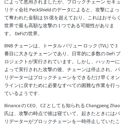
によって悪用されましたが、ブロックチェーン セキュ
リティ会社 PeckShield のデータによると、攻撃によっ
て奪われた金額は $5 億を超えており、これはおそらく
世界で最も高額な攻撃の 1 つである可能性がありま
す。 DeFiの世界。
BNB チェーンは、トータル バリュー ロック (TVL) で 3
番目に大きなチェーンであり、日常的に多数の DeFi プ
ロジェクトが実行されています。しかし、ハッカーに
よって実行された攻撃の後、チェーンは停止され、バ
リデーターはブロックチェーンをできるだけ早くオン
ラインに戻すために必要なすべての困難な作業を行っ
ているようです.
Binance の CEO、CZ としても知られる Changpeng Zhao
氏は、攻撃の時点で彼は寝ていて、起きたときにはバ
リデーターがブロックチェーンを一時停止していたこ