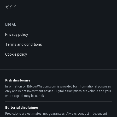
ガイド
LEGAL
Privacy policy
Terms and conditions
Cookie policy
Risk disclosure
Information on BitcoinWisdom.com is provided for informational purposes
only and is not investment advice. Digital asset prices are volatile and your
entire capital may be at risk.
Editorial disclaimer
Predictions are estimates, not guarantees. Always conduct independent