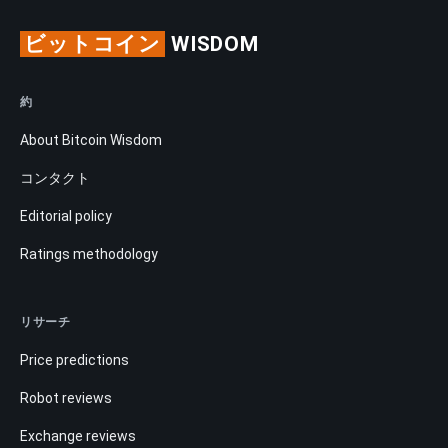
ビットコイン
WISDOM
約
About Bitcoin Wisdom
コンタクト
Editorial policy
Ratings methodology
リサーチ
Price predictions
Robot reviews
Exchange reviews