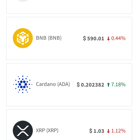
BNB (BNB)
0.44%
590.01
$
Cardano (ADA)
7.18%
0.202382
$
XRP (XRP)
1.12%
1.03
$