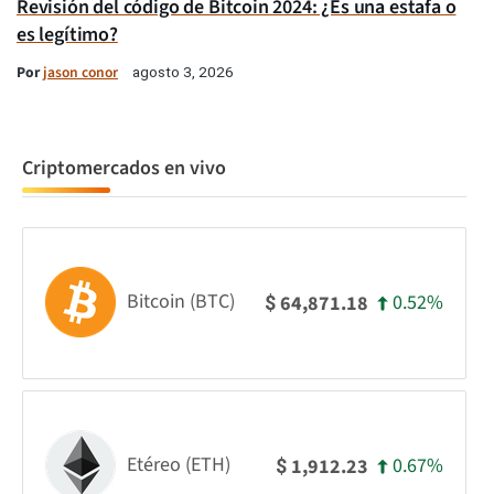
Revisión del código de Bitcoin 2024: ¿Es una estafa o
es legítimo?
Por
jason conor
agosto 3, 2026
Criptomercados en vivo
Bitcoin (BTC)
0.52%
64,871.18
$
Etéreo (ETH)
0.67%
1,912.23
$