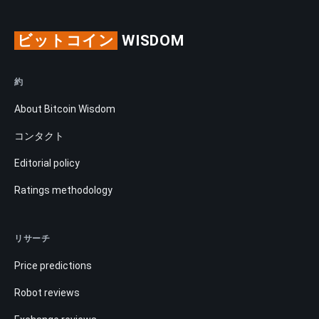
ビットコイン
WISDOM
約
About Bitcoin Wisdom
コンタクト
Editorial policy
Ratings methodology
リサーチ
Price predictions
Robot reviews