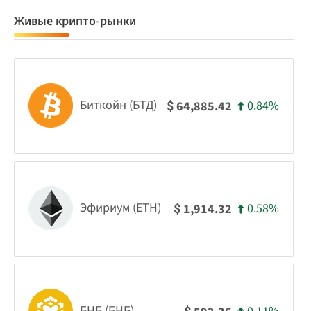
Живые крипто-рынки
Биткойн (БТД)
0.84%
64,885.42
$
Эфириум (ETH)
0.58%
1,914.32
$
БНБ (БНБ)