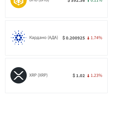
0.11%
592.36
$
Кардано (АДА)
1.74%
0.200925
$
XRP (XRP)
1.23%
1.02
$