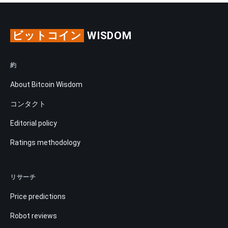
ビットコイン
WISDOM
約
About Bitcoin Wisdom
コンタクト
Editorial policy
Ratings methodology
リサーチ
Price predictions
Robot reviews