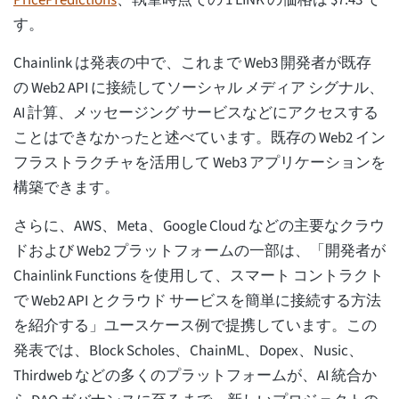
PricePredictions
、執筆時点での 1 LINK の価格は $7.43 で
す。
Chainlink は発表の中で、これまで Web3 開発者が既存
の Web2 API に接続してソーシャル メディア シグナル、
AI 計算、メッセージング サービスなどにアクセスする
ことはできなかったと述べています。既存の Web2 イン
フラストラクチャを活用して Web3 アプリケーションを
構築できます。
さらに、AWS、Meta、Google Cloud などの主要なクラウ
ドおよび Web2 プラットフォームの一部は、「開発者が
Chainlink Functions を使用して、スマート コントラクト
で Web2 API とクラウド サービスを簡単に接続する方法
を紹介する」ユースケース例で提携しています。この
発表では、Block Scholes、ChainML、Dopex、Nusic、
Thirdweb などの多くのプラットフォームが、AI 統合か