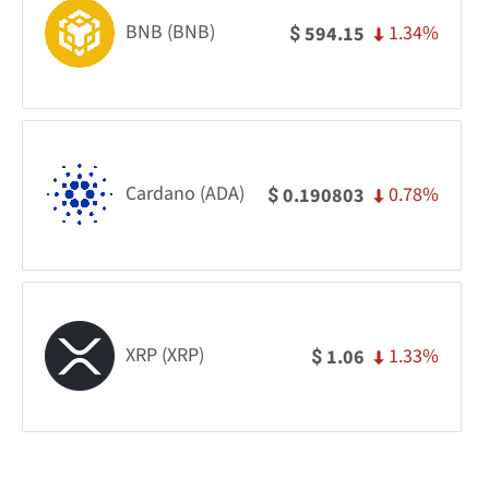
BNB (BNB)
1.34%
594.15
$
Cardano (ADA)
0.78%
0.190803
$
XRP (XRP)
1.33%
1.06
$