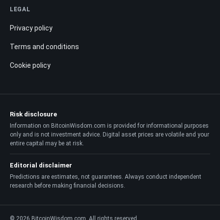
LEGAL
Privacy policy
Terms and conditions
Cookie policy
Risk disclosure
Information on BitcoinWisdom.com is provided for informational purposes
only and is not investment advice. Digital asset prices are volatile and your
entire capital may be at risk.
Editorial disclaimer
Predictions are estimates, not guarantees. Always conduct independent
research before making financial decisions.
© 2026 BitcoinWisdom.com. All rights reserved.