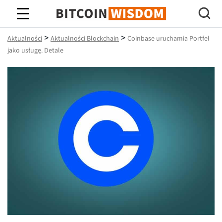
Mądrość Bitcoina
>
>
Aktualności
Aktualności Blockchain
Coinbase uruchamia Portfel
jako usługę. Detale