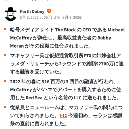
Parth Dubey
8月 3, 2026 at 09:43 UTC
(
8月 3, 2026
)
暗号メディアサイト The Block の CEO である Michael
McCaffrey が辞任し、最高収益責任者の Bobby
Moran がその役職に任命されました。
マキャフリー氏は仮想通貨取引所FTXの姉妹会社ア
ラメダ・リサーチから2ラウンドで総額$2700万に達
する融資を受けていた。
2022 年の春に $16 百万の 3 回目の融資が行われ、
McCaffrey がバハマでアパートを購入するために使
用した Red Sea という名前の LLC に送られました。
従業員とニュールームは、マカフリー氏の関与につ
いて知らされました。
FTX
今週初め、モランは感謝
祭の直前に言われました。