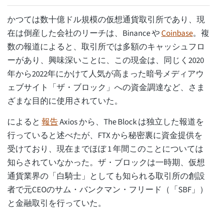
かつては数十億ドル規模の仮想通貨取引所であり、現
在は倒産した会社のリーチは、Binance や
Coinbase
。複
数の報道によると、取引所では多額のキャッシュフロ
ーがあり、興味深いことに、この現金は、同じく2020
年から2022年にかけて人気が高まった暗号メディアウ
ェブサイト「ザ・ブロック」への資金調達など、さま
ざまな目的に使用されていた。
によると
報告
Axios から、The Block は独立した報道を
行っていると述べたが、FTX から秘密裏に資金提供を
受けており、現在までほぼ 1 年間このことについては
知らされていなかった。ザ・ブロックは一時期、仮想
通貨業界の「白騎士」としても知られる取引所の創設
者で元CEOのサム・バンクマン・フリード（「SBF」）
と金融取引を行っていた。