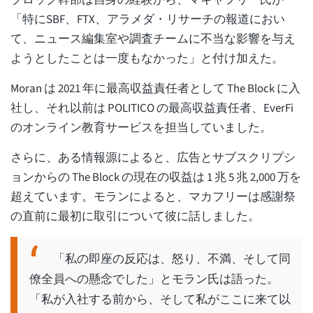
ブロック幹部は自身の経験から、マキャフリー氏が
「特にSBF、FTX、アラメダ・リサーチの報道におい
て、ニュース編集室や調査チームに不当な影響を与え
ようとしたことは一度もなかった」と付け加えた。
Moran は 2021 年に最高収益責任者として The Block に入
社し、それ以前は POLITICO の最高収益責任者、EverFi
のオンライン教育サービスを担当していました。
さらに、ある情報源によると、広告とサブスクリプシ
ョンからの The Block の現在の収益は 1 兆 5 兆 2,000 万を
超えています。モランによると、マカフリーは感謝祭
の直前に最初に取引について彼に話しました。
「私の即座の反応は、怒り、不満、そして同
僚全員への懸念でした」とモラン氏は語った。
「私が入社する前から、そして私がここに来て以