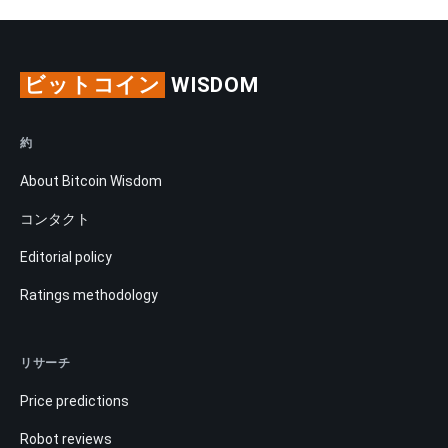
ビットコイン
WISDOM
約
About Bitcoin Wisdom
コンタクト
Editorial policy
Ratings methodology
リサーチ
Price predictions
Robot reviews