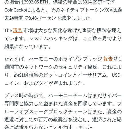
の場合は2992.05 ETH、供給の場合は3014.69ETHです。
CoinGeckoによると、そのネイティブトークンXCVは過
去24時間で8.46パーセント減少しました。
The
暗号
市場は大きな変化を遂げた重要な段階を迎え
ています。システムハッキングは、ここ数ヶ月でより
頻繁になっています。
たとえば、ハーモニーのホライゾンブリッジ
報告
約1
週間前のネットワークのセキュリティ違反。これによ
り、約$1億相当のビットコインとイーサリアム、USD
コイン、およびダイが盗まれました。
プレス時の時点で、ハーモニーチームはまだサイバー
専門家と協力して盗まれた資金を回収しています。プ
ルーフオブステークブロックチェーンはまた、資金の
返還に対して$1百万の報奨金を設定し、返済された場
合に請求を行わないことを約束しました。