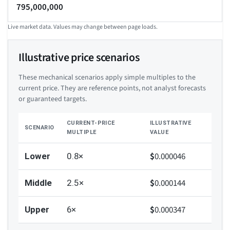
795,000,000
Live market data. Values may change between page loads.
Illustrative price scenarios
These mechanical scenarios apply simple multiples to the
current price. They are reference points, not analyst forecasts
or guaranteed targets.
CURRENT-PRICE
ILLUSTRATIVE
SCENARIO
MULTIPLE
VALUE
$
0.000046
Lower
0.8×
$
0.000144
Middle
2.5×
$
0.000347
Upper
6×