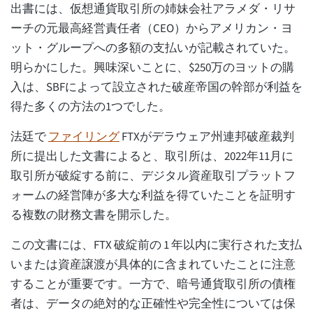
出書には、仮想通貨取引所の姉妹会社アラメダ・リサ
ーチの元最高経営責任者（CEO）からアメリカン・ヨ
ット・グループへの多額の支払いが記載されていた。
明らかにした。興味深いことに、$250万のヨットの購
入は、SBFによって設立された破産帝国の幹部が利益を
得た多くの方法の1つでした。
法廷で
ファイリング
FTXがデラウェア州連邦破産裁判
所に提出した文書によると、取引所は、2022年11月に
取引所が破綻する前に、デジタル資産取引プラットフ
ォームの経営陣が多大な利益を得ていたことを証明す
る複数の財務文書を開示した。
この文書には、FTX 破綻前の 1 年以内に実行された支払
いまたは資産譲渡が具体的に含まれていたことに注意
することが重要です。一方で、暗号通貨取引所の債権
者は、データの絶対的な正確性や完全性については保