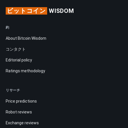
ビットコイン
WISDOM
約
About Bitcoin Wisdom
コンタクト
Editorial policy
Ratings methodology
リサーチ
Price predictions
Robot reviews
Exchange reviews