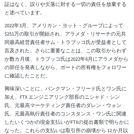
証はなく、誤りや欠落に対する一切の責任を放棄する
と述べています。
2022年3月、アメリカン・ヨット・グループによって
$251万の取引が開始され、アラメダ・リサーチの元共
同最高経営責任者サム・トラブッコ氏が受益者として
言及された。さらに重要なことは、この取引からわず
か数カ月後、トラブッコ氏は2022年8月にアラメダから
の辞任を発表しながら、ボートの所有権をフォロワー
に確認したことだ。
興味深いことに、バンクマン・フリード氏とワン氏に
加え、FTX エンジニアリング部長のニシャド・シン
氏、元最高マーケティング責任者のダレン・ウォン
氏、元最高執行責任者のコンスタンス・ワン氏に関連
したいくつかの現金支払いがFTXの提出書類で明らかに
なった。これらの支払いは取引所の崩壊から 12 か月以