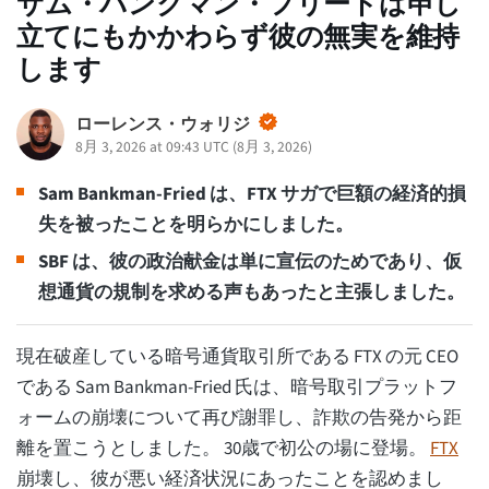
サム・バンクマン・フリードは申し
立てにもかかわらず彼の無実を維持
します
ローレンス・ウォリジ
8月 3, 2026 at 09:43 UTC
(
8月 3, 2026
)
Sam Bankman-Fried は、FTX サガで巨額の経済的損
失を被ったことを明らかにしました。
SBF は、彼の政治献金は単に宣伝のためであり、仮
想通貨の規制を求める声もあったと主張しました。
現在破産している暗号通貨取引所である FTX の元 CEO
である Sam Bankman-Fried 氏は、暗号取引プラットフ
ォームの崩壊について再び謝罪し、詐欺の告発から距
離を置こうとしました。 30歳で初公の場に登場。
FTX
崩壊し、彼が悪い経済状況にあったことを認めまし