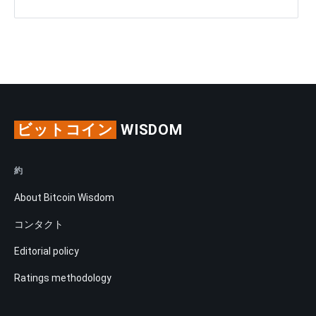
ビットコイン
WISDOM
約
About Bitcoin Wisdom
コンタクト
Editorial policy
Ratings methodology