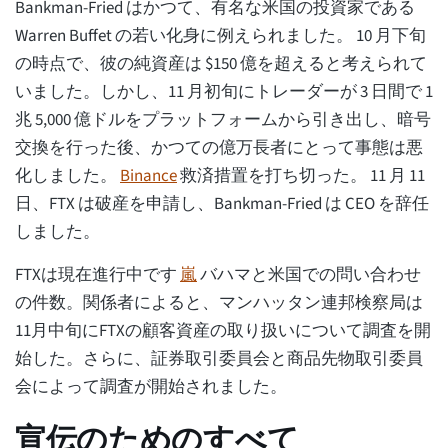
Bankman-Fried はかつて、有名な米国の投資家である
Warren Buffet の若い化身に例えられました。 10 月下旬
の時点で、彼の純資産は $150 億を超えると考えられて
いました。しかし、11 月初旬にトレーダーが 3 日間で 1
兆 5,000 億ドルをプラットフォームから引き出し、暗号
交換を行った後、かつての億万長者にとって事態は悪
化しました。
Binance
救済措置を打ち切った。 11 月 11
日、FTX は破産を申請し、Bankman-Fried は CEO を辞任
しました。
FTXは現在進行中です
嵐
バハマと米国での問い合わせ
の件数。関係者によると、マンハッタン連邦検察局は
11月中旬にFTXの顧客資産の取り扱いについて調査を開
始した。さらに、証券取引委員会と商品先物取引委員
会によって調査が開始されました。
宣伝のためのすべて