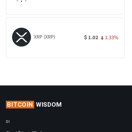
XRP (XRP)
1.33%
1.02
$
BITCOIN
WISDOM
DI