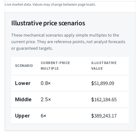
Live market data. Values may change between page loads.
Illustrative price scenarios
These mechanical scenarios apply simple multiples to the
current price. They are reference points, not analyst forecasts
or guaranteed targets.
CURRENT-PRICE
ILLUSTRATIVE
SCENARIO
MULTIPLE
VALUE
$
51,899.09
Lower
0.8×
$
162,184.65
Middle
2.5×
$
389,243.17
Upper
6×