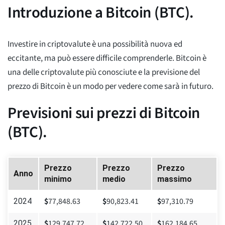
Introduzione a Bitcoin (BTC).
Investire in criptovalute è una possibilità nuova ed
eccitante, ma può essere difficile comprenderle. Bitcoin è
una delle criptovalute più conosciute e la previsione del
prezzo di Bitcoin è un modo per vedere come sarà in futuro.
Previsioni sui prezzi di Bitcoin
(BTC).
Prezzo
Prezzo
Prezzo
Anno
minimo
medio
massimo
$
77,848.63
$
90,823.41
$
97,310.79
2024
$
129,747.72
$
142,722.50
$
162,184.65
2025