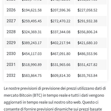
$
194,621.58
$
207,596.36
$
227,058.52
2026
$
259,495.45
$
272,470.22
$
291,932.38
2027
$
324,369.31
$
337,344.08
$
356,806.24
2028
$
389,243.17
$
402,217.94
$
421,680.10
2029
$
454,117.03
$
467,091.80
$
486,553.96
2030
$
518,990.89
$
531,965.66
$
551,427.82
2031
$
583,864.75
$
609,814.30
$
635,763.84
2032
Le nostre previsioni di previsione dei prezzi utilizzano dati di
mercato Bitcoin (BTC) in tempo reale e tutti i dati vengono
aggiornati in tempo reale sul nostro sito web. Questo ci
consente di fornire previsioni dinamiche sui prezzi basate