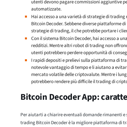
utenti devono pagare commissioni aggiuntive per 
automatizzate.
Hai accesso a una varietà di strategie di trading r
Bitcoin Decoder. Sebbene diverse piattaforme di 
strategie di trading, il che potrebbe portare i clie
Con il sistema Bitcoin Decoder, hai accesso a una
redditizi. Mentre altri robot di trading non offron
utenti potrebbero perdere opportunità di conse
I rapidi depositi e prelievi sulla piattaforma di t
notevole vantaggio di tempo e li aiutano a evitar
mercato volatile delle criptovalute. Mentre i lungh
potrebbero rendere più difficile il trading di cript
Bitcoin Decoder App: caratte
Per aiutarti a chiarire eventuali domande rimanenti e s
trading Bitcoin Decoder è la migliore piattaforma di t