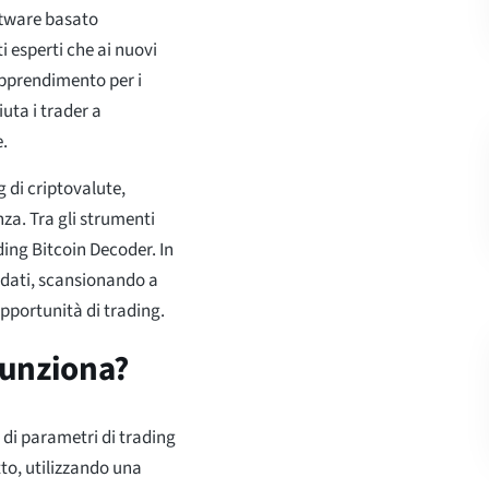
oftware basato
ti esperti che ai nuovi
apprendimento per i
iuta i trader a
.
 di criptovalute,
za. Tra gli strumenti
ading Bitcoin Decoder. In
i dati, scansionando a
opportunità di trading.
funziona?
e di parametri di trading
utto, utilizzando una