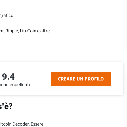
grafico
, Ripple, LiteCoin e altre.
9.4
CREARE UN PROFILO
ione eccellente
s'è?
itcoin Decoder. Essere