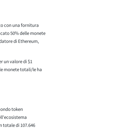
to con una fornitura
occato 50% delle monete
ondatore di Ethereum,
r un valore di $1
e monete totali/le ha
econdo token
ell'ecosistema
n totale di 107.646