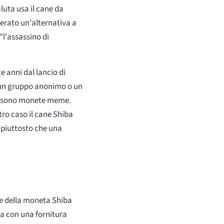
luta usa il cane da
erato un'alternativa a
"l'assassino di
e anni dal lancio di
è un gruppo anonimo o un
n, sono monete meme.
ro caso il cane Shiba
 piuttosto che una
ine della moneta Shiba
ta con una fornitura