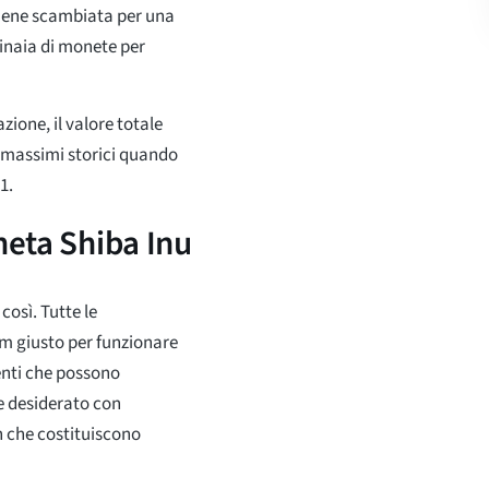
viene scambiata per una
tinaia di monete per
zione, il valore totale
ai massimi storici quando
1.
neta Shiba Inu
così. Tutte le
m giusto per funzionare
enti che possono
te desiderato con
en che costituiscono