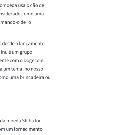
tomoeda usa o cão de
considerado como uma
amando-o de “o
os desde o lançamento
 Inu é um grupo
mente com o Dogecoin,
 a um tema, no nosso
como uma brincadeira ou
m da moeda Shiba Inu
 com um fornecimento