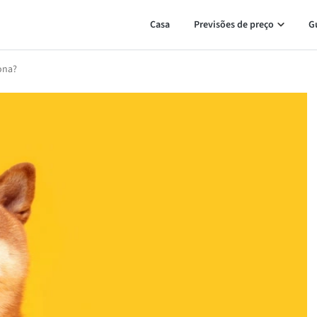
Casa
Previsões de preço
G
ona?