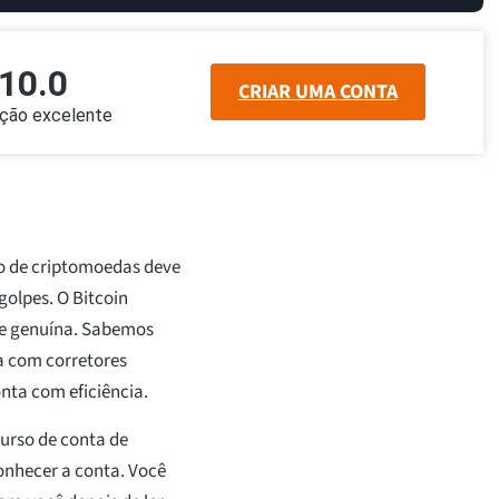
10.0
CRIAR UMA CONTA
ação excelente
o de criptomoedas deve
golpes. O Bitcoin
te genuína. Sabemos
a com corretores
nta com eficiência.
curso de conta de
onhecer a conta. Você