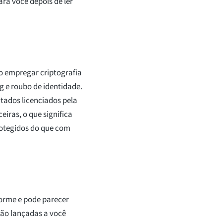
ra você depois de ler
o empregar criptografia
g e roubo de identidade.
tados licenciados pela
iras, o que significa
rotegidos do que com
orme e pode parecer
são lançadas a você