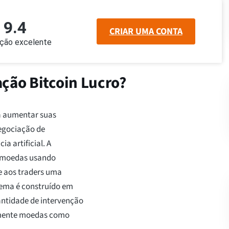
9.4
CRIAR UMA CONTA
ação excelente
ação Bitcoin Lucro?
 a aumentar suas
negociação de
a artificial. A
tomoedas usando
e aos traders uma
stema é construído em
antidade de intervenção
amente moedas como