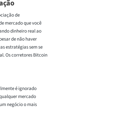
ração
ociação de
de mercado que você
ando dinheiro real ao
pesar de não haver
vas estratégias sem se
l. Os corretores Bitcoin
nalmente é ignorado
e qualquer mercado
e um negócio o mais