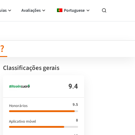
uias
Avaliações
Portuguese
o?
Classificações gerais
9.4
9.5
Honorários
8
Aplicativo móvel