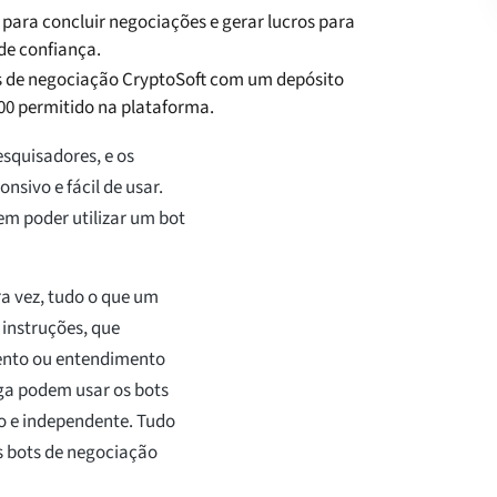
 para concluir negociações e gerar lucros para
de confiança.
ts de negociação CryptoSoft com um depósito
00 permitido na plataforma.
esquisadores, e os
nsivo e fácil de usar.
em poder utilizar um bot
ra vez, tudo o que um
 instruções, que
ento ou entendimento
ga podem usar os bots
o e independente. Tudo
os bots de negociação