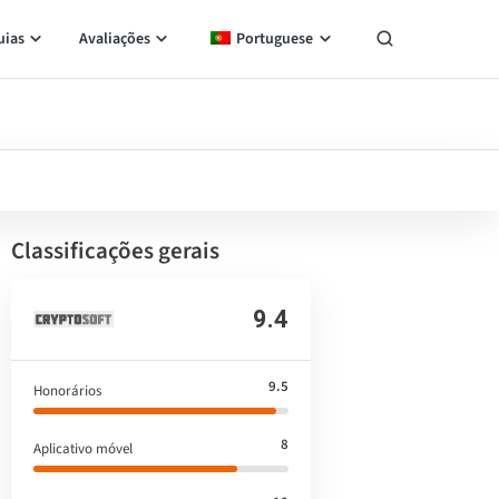
uias
Avaliações
Portuguese
Classificações gerais
9.4
9.5
Honorários
8
Aplicativo móvel