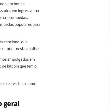
ando um bot de
essados em ingressar na
de criptomoedas.
omoedas populares para
 excepcional que
sultados nesta análise.
stamos empolgados em
 de bitcoin que tem o
ssos testes, bem como
o geral