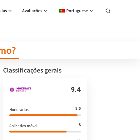
uias
Avaliações
Portuguese
imo?
Classificações gerais
9.4
9.5
Honorários
8
Aplicativo móvel