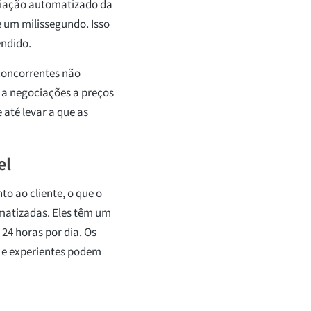
ociação automatizado da
 um milissegundo. Isso
endido.
concorrentes não
 a negociações a preços
 até levar a que as
el
to ao cliente, o que o
matizadas. Eles têm um
24 horas por dia. Os
s e experientes podem