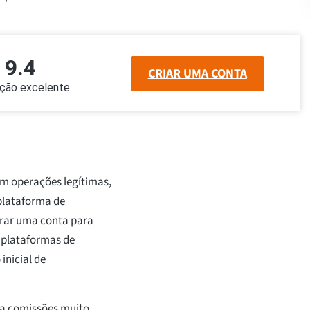
9.4
CRIAR UMA CONTA
ação excelente
m operações legítimas,
 plataforma de
trar uma conta para
 plataformas de
inicial de
ra comissões muito