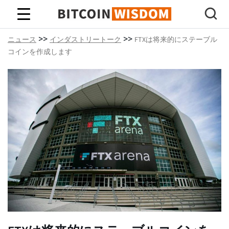
ビットコインの知恵
>>
>>
ニュース
インダストリートーク
FTXは将来的にステーブル
コインを作成します