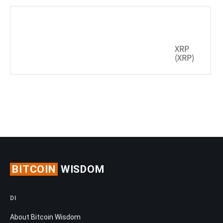
0.39%
0.200603
$
XRP
(XRP)
0.26%
1.03
$
BITCOIN
WISDOM
DI
About Bitcoin Wisdom