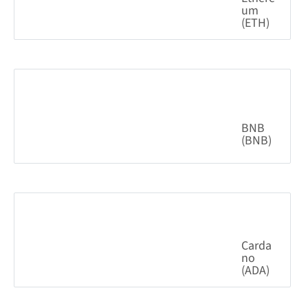
um
(ETH)
0.70%
1,912.87
$
BNB
(BNB)
0.27%
591.40
$
Carda
no
(ADA)