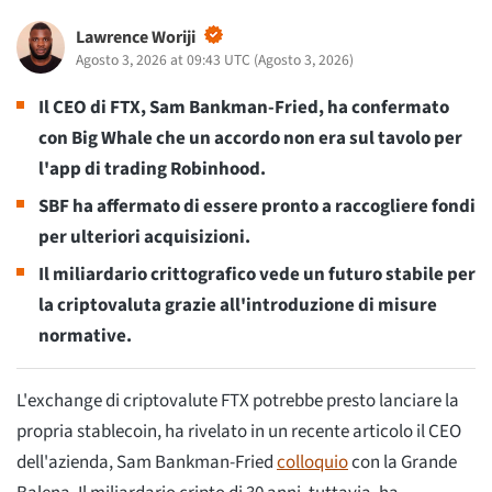
Lawrence Woriji
Agosto 3, 2026 at 09:43 UTC
(
Agosto 3, 2026
)
Il CEO di FTX, Sam Bankman-Fried, ha confermato
con Big Whale che un accordo non era sul tavolo per
l'app di trading Robinhood.
SBF ha affermato di essere pronto a raccogliere fondi
per ulteriori acquisizioni.
Il miliardario crittografico vede un futuro stabile per
la criptovaluta grazie all'introduzione di misure
normative.
L'exchange di criptovalute FTX potrebbe presto lanciare la
propria stablecoin, ha rivelato in un recente articolo il CEO
dell'azienda, Sam Bankman-Fried
colloquio
con la Grande