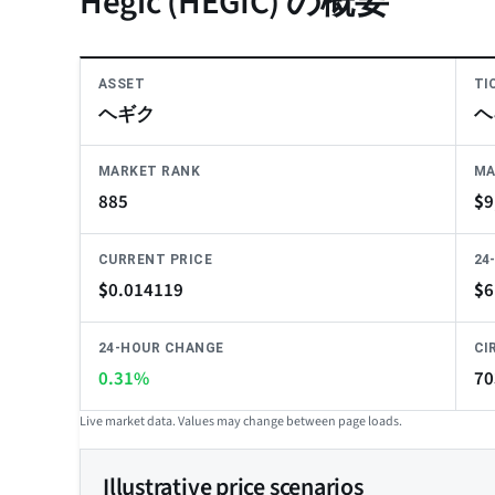
Hegic (HEGIC) の概要
ASSET
TI
ヘギク
ヘ
MARKET RANK
MA
885
$
9
CURRENT PRICE
24
$
0.014119
$
6
24-HOUR CHANGE
CI
0.31%
70
Live market data. Values may change between page loads.
Illustrative price scenarios