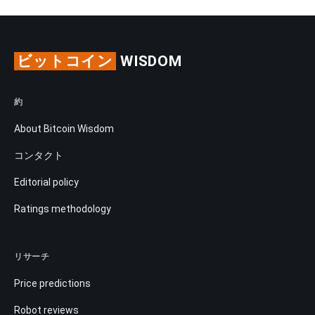
ビットコイン
WISDOM
約
About Bitcoin Wisdom
コンタクト
Editorial policy
Ratings methodology
リサーチ
Price predictions
Robot reviews