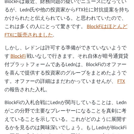
BlockFiは最近、財務問題の疑いでニュースになってい
るが、Ledn氏や他の投資家からFTX社に対抗提案を持ち
かけられたと伝えられている。と思われていたので、
これは多くの人にとって驚きです。
BlockFiはほとんど
FTXに販売されました
.
しかし、レドンは許可する準備ができていないようで
す
BlockFi
戦いなしで行きます。それ自体が暗号通貨貸
付プラットフォームであるLednは、BlockFiのオファー
を喜んで提供する投資家のグループをまとめたようで
す。オファーの詳細はまだわかっていませんが、
FTX
の報告された入札。
BlockFiの入札合戦にLednが関与していることは、Ledn
がこの分野で主要なプレーヤーになることを真剣に考
えていることを示している。これがどのように展開す
るかを見るのは興味深いでしょう。もしLednがBlockFi