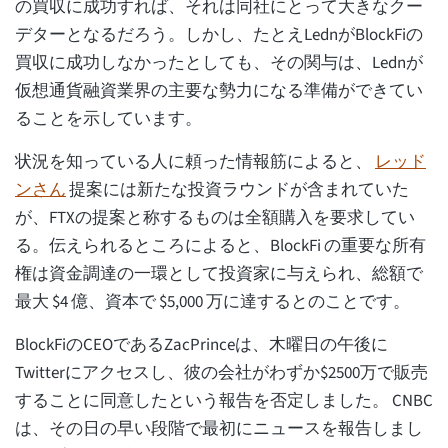
の買収に成功すれば、それは同社にとって大きなクー
デターとなるだろう。しかし、たとえLednがBlockFiの
買収に成功しなかったとしても、その関与は、Lednが
仮想通貨融資業界の主要な勢力になる準備ができてい
ることを示しています。
状況を知っている人に頼った情報筋によると、
レッド
ンさん
提案には新たな投資ラウンドが含まれていた
が、FTXの提案と称するものは全額購入を要求してい
る。伝えられるところによると、BlockFi の重要な所有
権は資金調達の一環として投資家に与えられ、総額で
最大 $4 億、資本で $5,000 万に達するとのことです。
BlockFiのCEOであるZacPrinceは、木曜日の午後に
Twitterにアクセスし、彼の会社がわずか$2500万で販売
することに同意したという報告を否定しました。 CNBC
は、その日の早い段階で最初にニュースを報告しまし