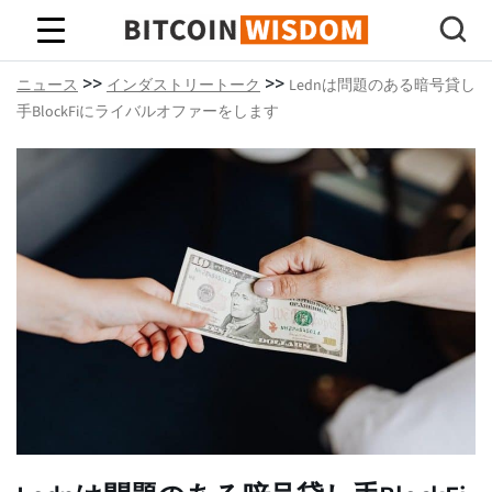
ビットコインの知恵
>>
>>
ニュース
インダストリートーク
Lednは問題のある暗号貸し
手BlockFiにライバルオファーをします