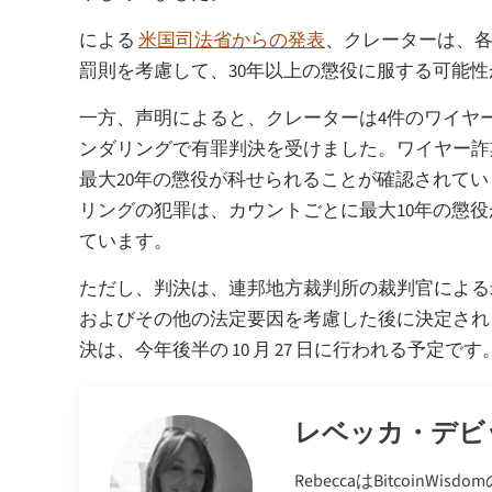
による
米国司法省からの発表
、クレーターは、
罰則を考慮して、30年以上の懲役に服する可能
一方、声明によると、クレーターは4件のワイヤ
ンダリングで有罪判決を受けました。ワイヤー詐
最大20年の懲役が科せられることが確認されて
リングの犯罪は、カウントごとに最大10年の懲
ています。
ただし、判決は、連邦地方裁判所の裁判官による
およびその他の法定要因を考慮した後に決定され
決は、今年後半の 10 月 27 日に行われる予定です
レベッカ・デビ
RebeccaはBitcoi