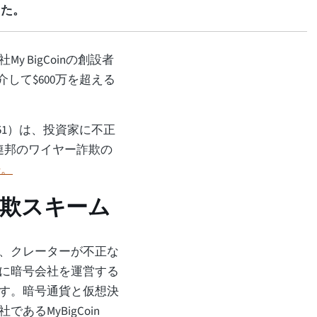
した。
 BigCoinの創設者
を介して$600万を超える
ater（51）は、投資家に不正
連邦のワイヤー詐欺の
浄。
欺スキーム
、クレーターが不正な
に暗号会社を運営する
す。暗号通貨と仮想決
るMyBigCoin