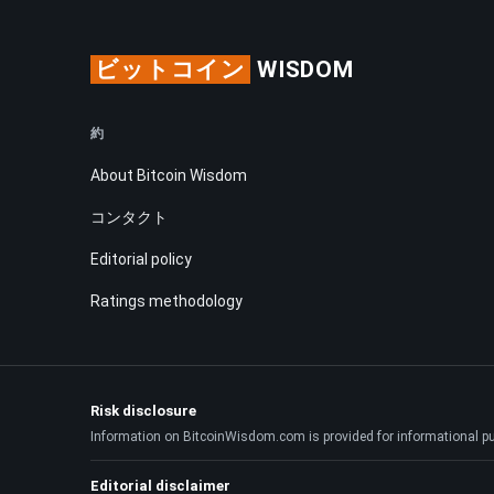
ビットコイン
WISDOM
約
About Bitcoin Wisdom
コンタクト
Editorial policy
Ratings methodology
Risk disclosure
Information on BitcoinWisdom.com is provided for informational purpo
Editorial disclaimer