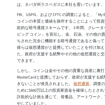
は、ネバダ州ラスベガスに本社を置いています。
FBI、USPIS、および CFTC の調査によると、「My Big
コインの本質と価値を操作することによって投資
欺的な暗号通貨スキームです。 3 年間、クレー
ビッグ コイン」を宣伝し、金、石油、その他の貴重
ちされた完全に機能する暗号通貨であると偽って
彼らは仮想通貨がと提携していたことを付け加
た、政府が支援する紙幣やその他の仮想通貨と交
できます。
しかし、コインは金やその他の貴重な資産に裏打
MasterCardと提携しておらず、政府が支援す
きないことが発見されました。
仮想通貨
。調査
ために$600万以上の投資家資金を確保したとさ
詐欺的な計画を通じて、骨董品、アートワーク、
やしていました。