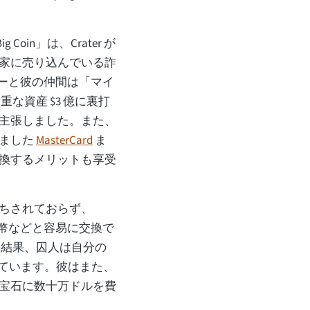
 Coin」は、Crater が
家に売り込んでいる詐
ターと彼の仲間は「マイ
な資産 $3 億に裏打
主張しました。また、
えました
MasterCard
ま
換するメリットも享受
ちされておらず、
る紙幣などと容易に交換で
の結果、囚人は自分の
れています。彼はまた、
宝石に数十万ドルを費