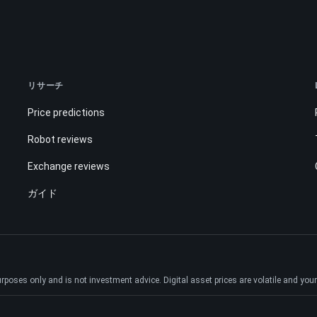
リサーチ
Price predictions
Robot reviews
Exchange reviews
ガイド
ses only and is not investment advice. Digital asset prices are volatile and your e