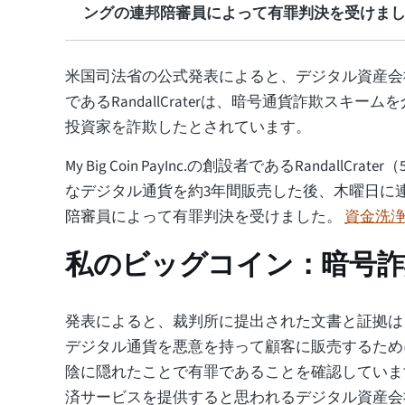
ングの連邦陪審員によって有罪判決を受けま
米国司法省の公式発表によると、デジタル資産会社My
であるRandallCraterは、暗号通貨詐欺スキーム
投資家を詐欺したとされています。
My Big Coin PayInc.の創設者であるRandallCr
なデジタル通貨を約3年間販売した後、木曜日に
陪審員によって有罪判決を受けました。
資金洗
私のビッグコイン：暗号詐
発表によると、裁判所に提出された文書と証拠は
デジタル通貨を悪意を持って顧客に販売するため
陰に隠れたことで有罪であることを確認していま
済サービスを提供すると思われるデジタル資産会社であ