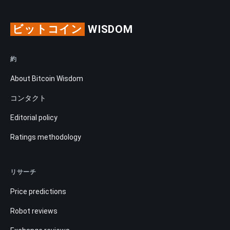
ビットコイン
WISDOM
約
About Bitcoin Wisdom
コンタクト
Editorial policy
Ratings methodology
リサーチ
Price predictions
Robot reviews