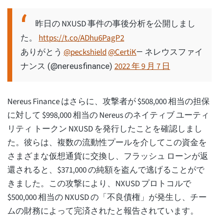
昨日の NXUSD 事件の事後分析を公開しまし
た。
https://t.co/ADhu6PagP2
ありがとう
@peckshield
@CertiK
— ネレウスファイ
2022 年 9 月 7 日
ナンス (@nereusfinance)
Nereus Finance はさらに、攻撃者が $508,000 相当の担保
に対して $998,000 相当の Nereus のネイティブ ユーティ
リティ トークン NXUSD を発行したことを確認しまし
た。彼らは、複数の流動性プールを介してこの資金を
さまざまな仮想通貨に交換し、フラッシュ ローンが返
還されると、$371,000 の純額を盗んで逃げることがで
きました。この攻撃により、NXUSD プロトコルで
$500,000 相当の NXUSD の「不良債権」が発生し、チー
ムの財務によって完済されたと報告されています。