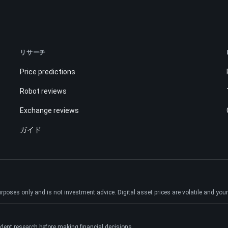
リサーチ
Price predictions
Robot reviews
Exchange reviews
ガイド
ses only and is not investment advice. Digital asset prices are volatile and your e
dent research before making financial decisions.