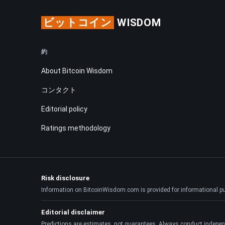
ビットコイン
WISDOM
約
About Bitcoin Wisdom
コンタクト
Editorial policy
Ratings methodology
Risk disclosure
Information on BitcoinWisdom.com is provided for informational purpo
Editorial disclaimer
Predictions are estimates, not guarantees. Always conduct indepen