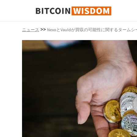
ビットコインの知恵
>>
ニュース
NexoとVauldが買収の可能性に関するターム