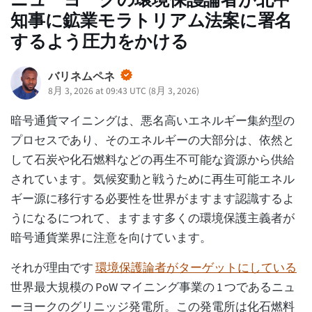
ニューヨークの環境保護論者が北中
知事に鉱業モラトリアム法案に署名
するよう圧力をかける
バリネムペネ
8月 3, 2026 at 09:43 UTC
(
8月 3, 2026
)
暗号通貨マイニングは、悪名高いエネルギー集約型の
プロセスであり、そのエネルギーの大部分は、依然と
して石炭や化石燃料などの再生不可能な資源から供給
されています。気候変動と戦うために再生可能エネル
ギー源に移行する必要性を世界がますます認識するよ
うになるにつれて、ますます多くの環境保護主義者が
暗号通貨業界に注意を向けています。
それが理由です
環境保護論者がターゲットにしている
世界最大規模の PoW マイニング事業の 1 つであるニュ
ーヨークのグリニッジ発電所。この発電所は化石燃料