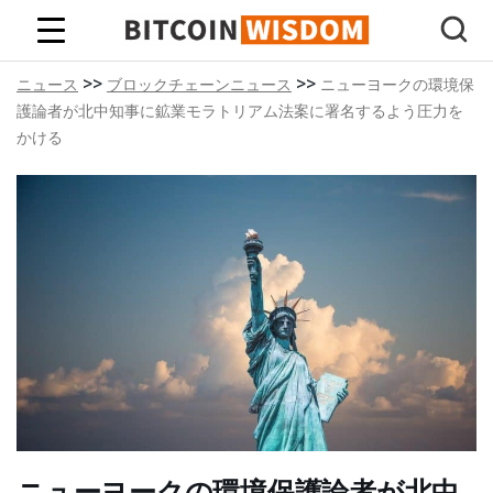
ビットコインの知恵
>>
>>
ニュース
ブロックチェーンニュース
ニューヨークの環境保
護論者が北中知事に鉱業モラトリアム法案に署名するよう圧力を
かける