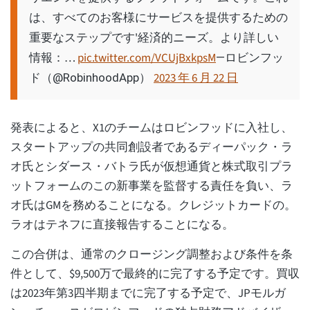
は、すべてのお客様にサービスを提供するための
重要なステップです'経済的ニーズ。より詳しい
情報：…
pic.twitter.com/VCUjBxkpsM
—ロビンフッ
2023 年 6 月 22 日
ド（@RobinhoodApp）
発表によると、X1のチームはロビンフッドに入社し、
スタートアップの共同創設者であるディーパック・ラ
オ氏とシダース・バトラ氏が仮想通貨と株式取引プラ
ットフォームのこの新事業を監督する責任を負い、ラ
オ氏はGMを務めることになる。クレジットカードの。
ラオはテネフに直接報告することになる。
この合併は、通常のクロージング調整および条件を条
件として、$9,500万で最終的に完了する予定です。買収
は2023年第3四半期までに完了する予定で、JPモルガ