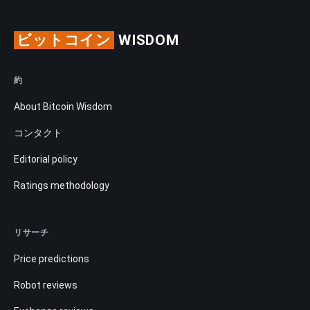
ビットコイン
WISDOM
約
About Bitcoin Wisdom
コンタクト
Editorial policy
Ratings methodology
リサーチ
Price predictions
Robot reviews