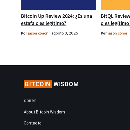
Bitcoin Up Review 2024: ¿Es una
BitQL Review
estafa o es legítimo?
o es legítimo
Por
jason conor
Por
jason conor
agosto 3, 2026
BITCOIN
WISDOM
SOBRE
About Bitcoin Wisdom
Contacto