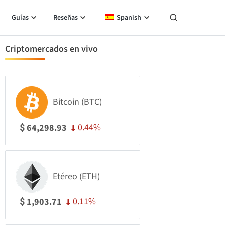
Guías
Reseñas
Spanish
Criptomercados en vivo
Bitcoin (BTC)
0.44%
64,298.93
$
Etéreo (ETH)
0.11%
1,903.71
$