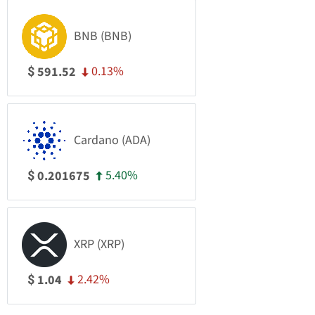
BNB (BNB)
0.13%
591.52
$
Cardano (ADA)
5.40%
0.201675
$
XRP (XRP)
2.42%
1.04
$