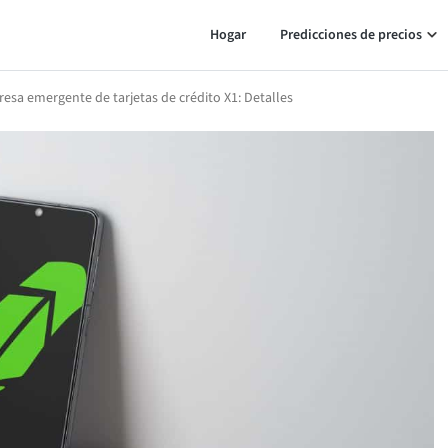
Hogar
Predicciones de precios
sa emergente de tarjetas de crédito X1: Detalles