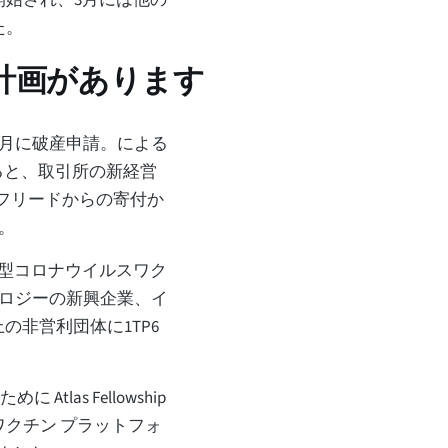
た。
い計画があります
1月に破産申請。による
ると、取引所の新経営
・フリードからの寄付か
。
は、新型コロナウイルスワク
ロジーの新興企業、イ
の非営利団体に1TP6
Atlas Fellowship
伝子ワクチン プラットフォ