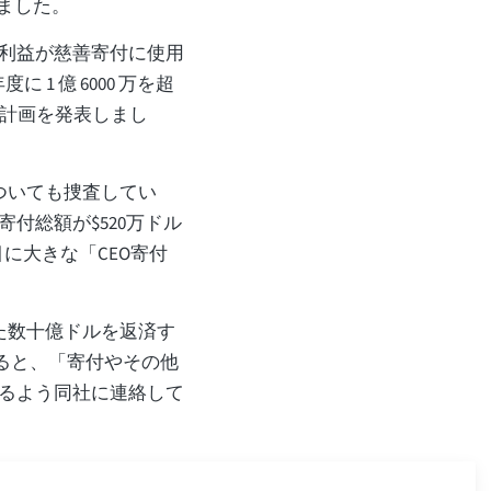
しました。
利益が慈善寄付に使用
年度に 1 億 6000 万を超
える計画を発表しまし
ついても捜査してい
付総額が$520万ドル
目に大きな「CEO寄付
た数十億ドルを返済す
よると、「寄付やその他
るよう同社に連絡して