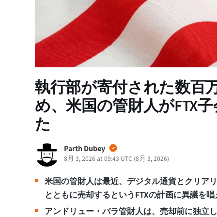
執行部が寄付された数百
め、米国の管財人がFTX
た
Parth Dubey
8月 3, 2026 at 09:43 UTC
(
8月 3, 2026
)
米国の管財人は最近、デジタル通貨とクリアリン
とともに売却するというFTXの計画に異議を唱
アンドリュー・バラ管財人は、売却前に独立