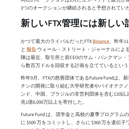
3つのオークションが継続されると予想されてい
新しいFTX管理には新し
かつて最大のライバルだったFTX
Binance
、昨年1
と
報告
ウォール・ストリート・ジャーナルによ
陣は最近、取引所と前CEOのサム・バンクマン
ら数百万ドルを回収する計画を立てているという
昨年9月、FTXの慈善団体であるFuture Fund
チンの開発に取り組む大学研究者やバイオテクノ
ンド、中国、ブラジルの非営利団体を含む110以上
兆1億6,000万以上を寄付した。
Future Fund は、奨学金と高校の夏季プログラムのために 
に $500 万をコミットし、さらに $360 万を遺