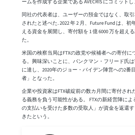
ームを作成する企業である AVECRIS にコミット
同社の代表者は、ユーザーの預金ではなく、取引
されたと述べた. 2022 年 2 月、Future Fund は、初
える資金を展開し、寄付額を 1 億 6000 万を超
た。
米国の検察当局はFTXの政党や候補者への寄付に
る。興味深いことに、バンクマン・フリード氏は寄
に達し、2020年のジョー・バイデン陣営への2番
者」となった。
企業や投資家はFTX破綻前の数カ月間に寄付され
る義務を負う可能性がある。 FTXの新経営陣に
の支払いを受けた多数の受取人」が資金を返還す
きたという。