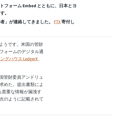
トフォーム Embed とともに、日本とヨ
ます。
の者」が連絡してきました。
FTX
寄付し
いようです。米国の管財
フォームのデジタル通
グハウス LedgerX
、
米国管財委員アンドリュ
求めた。提出書類によ
る貴重な情報が漏洩す
次のように記載されて