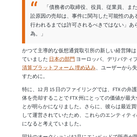
「債務者の取締役、役員、従業員、ま
訟原因の売却は、事件に関与した可能性のあ
行われるまでは許可されるべきではない」あ
為。」
かつて主導的な仮想通貨取引所の新しい経営陣は
ていました
日本の部門
ヨーロッパ、デリバティブ取
清算プラットフォーム 埋め込み
、ユーザーから
すために。
特に、12 月 15 日のファイリングでは、FTX の
体を売却することで FTX 州にとっての価値が最
とが明らかになりました。さらに、彼らは最近買収
して運営されていたため、これらのエンティティ
になると考えていました。
同社のオークションは2月にエンベッドで販売が