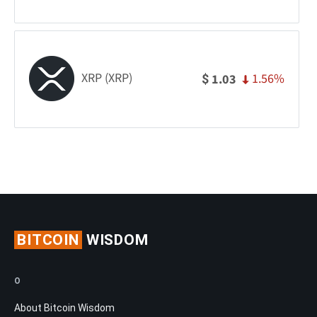
XRP (XRP)
1.56%
1.03
$
BITCOIN
WISDOM
O
About Bitcoin Wisdom