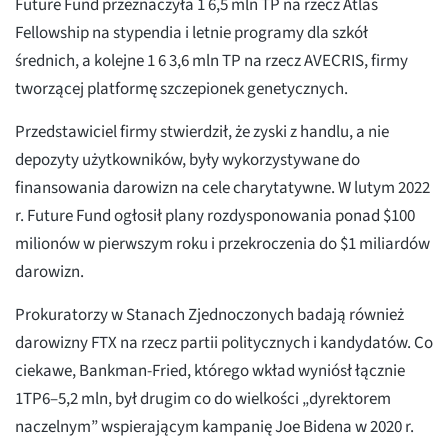
Future Fund przeznaczyła 1 6,5 mln TP na rzecz Atlas
Fellowship na stypendia i letnie programy dla szkół
średnich, a kolejne 1 6 3,6 mln TP na rzecz AVECRIS, firmy
tworzącej platformę szczepionek genetycznych.
Przedstawiciel firmy stwierdził, że zyski z handlu, a nie
depozyty użytkowników, były wykorzystywane do
finansowania darowizn na cele charytatywne. W lutym 2022
r. Future Fund ogłosił plany rozdysponowania ponad $100
milionów w pierwszym roku i przekroczenia do $1 miliardów
darowizn.
Prokuratorzy w Stanach Zjednoczonych badają również
darowizny FTX na rzecz partii politycznych i kandydatów. Co
ciekawe, Bankman-Fried, którego wkład wyniósł łącznie
1TP6–5,2 mln, był drugim co do wielkości „dyrektorem
naczelnym” wspierającym kampanię Joe Bidena w 2020 r.