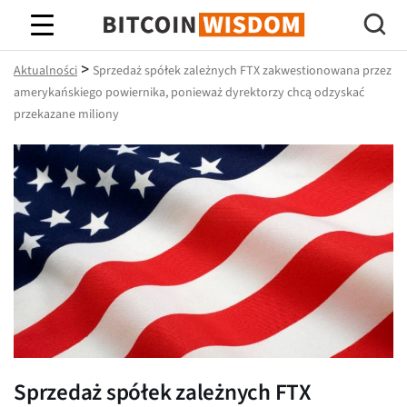
Mądrość Bitcoina
>
Aktualności
Sprzedaż spółek zależnych FTX zakwestionowana przez
amerykańskiego powiernika, ponieważ dyrektorzy chcą odzyskać
przekazane miliony
Sprzedaż spółek zależnych FTX