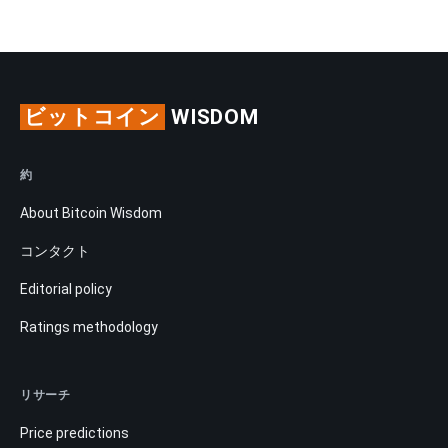
ビットコイン
WISDOM
約
About Bitcoin Wisdom
コンタクト
Editorial policy
Ratings methodology
リサーチ
Price predictions