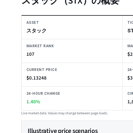
スタック（STX）の概要
ASSET
TI
スタック
S
MARKET RANK
MA
107
$
2
CURRENT PRICE
24
$
0.13248
$
3
24-HOUR CHANGE
CI
1.40%
1,
Live market data. Values may change between page loads.
Illustrative price scenarios