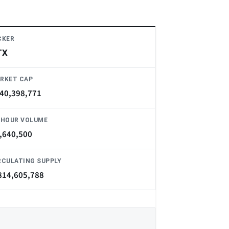
CKER
TX
RKET CAP
40,398,771
-HOUR VOLUME
,640,500
RCULATING SUPPLY
814,605,788