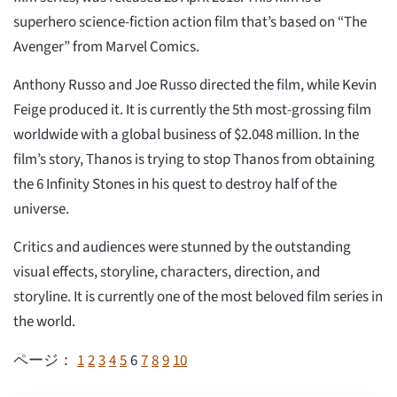
superhero science-fiction action film that’s based on “The
Avenger” from Marvel Comics.
Anthony Russo and Joe Russo directed the film, while Kevin
Feige produced it. It is currently the 5th most-grossing film
worldwide with a global business of $2.048 million. In the
film’s story, Thanos is trying to stop Thanos from obtaining
the 6 Infinity Stones in his quest to destroy half of the
universe.
Critics and audiences were stunned by the outstanding
visual effects, storyline, characters, direction, and
storyline. It is currently one of the most beloved film series in
the world.
1
2
3
4
5
6
7
8
9
10
ページ：