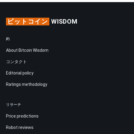
ビットコイン
WISDOM
約
About Bitcoin Wisdom
コンタクト
Editorial policy
Ratings methodology
リサーチ
Price predictions
Robot reviews