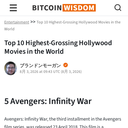
ビットコインの知恵
>>
Entertainment
Top 10 Highest-Grossing Hollywood Movies in the
World
Top 10 Highest-Grossing Hollywood
Movies in the World
ブランドンモーガン
8月 3, 2026 at 09:43 UTC
(
8月 3, 2026
)
5
Avengers: Infinity War
Avengers: Infinity War, the third installment in the Avengers
film series, was released 23 April 2018. This film is a