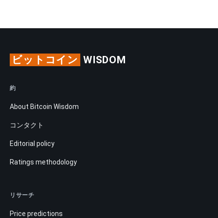
ビットコイン
WISDOM
約
About Bitcoin Wisdom
コンタクト
Editorial policy
Ratings methodology
リサーチ
Price predictions