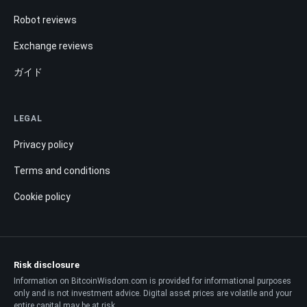
Robot reviews
Exchange reviews
ガイド
LEGAL
Privacy policy
Terms and conditions
Cookie policy
Risk disclosure
Information on BitcoinWisdom.com is provided for informational purposes
only and is not investment advice. Digital asset prices are volatile and your
entire capital may be at risk.