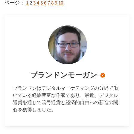
1
2
3
4
5
6
7
8
9
10
ページ：
ブランドンモーガン
ブランドンはデジタルマーケティングの分野で働
いている経験豊富な作家であり、最近、デジタル
通貨を通じて暗号通貨と経済的自由への新進の関
心を獲得しました。