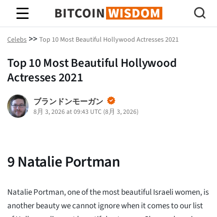
ビットコインの知恵
>>
Celebs
Top 10 Most Beautiful Hollywood Actresses 2021
Top 10 Most Beautiful Hollywood
Actresses 2021
ブランドンモーガン
8月 3, 2026 at 09:43 UTC
(
8月 3, 2026
)
9
Natalie Portman
Natalie Portman, one of the most beautiful Israeli women, is
another beauty we cannot ignore when it comes to our list