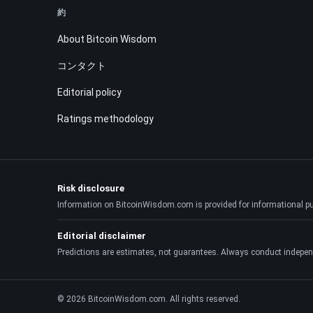
約
About Bitcoin Wisdom
コンタクト
Editorial policy
Ratings methodology
Risk disclosure
Information on BitcoinWisdom.com is provided for informational purpo
Editorial disclaimer
Predictions are estimates, not guarantees. Always conduct indepen
© 2026 BitcoinWisdom.com. All rights reserved.