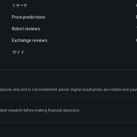
リサーチ
Price predictions
Robot reviews
Exchange reviews
ガイド
ses only and is not investment advice. Digital asset prices are volatile and your e
dent research before making financial decisions.