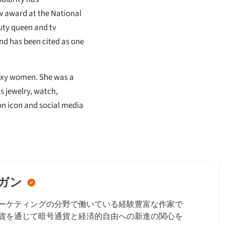
 award at the National
auty queen and tv
and has been cited as one
exy women. She was a
s jewelry, watch,
ion icon and social media
ガン
ーケティングの分野で働いている経験豊富な作家で
貨を通じて暗号通貨と経済的自由への新進の関心を