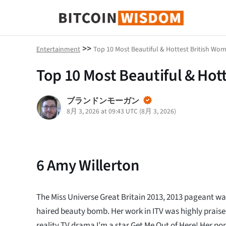
ビットコインの知恵
>>
Entertainment
Top 10 Most Beautiful & Hottest British Wom
Top 10 Most Beautiful & Hot
ブランドンモーガン
8月 3, 2026 at 09:43 UTC
(
8月 3, 2026
)
6
Amy Willerton
The Miss Universe Great Britain 2013, 2013 pageant wa
haired beauty bomb. Her work in ITV was highly praised
reality TV drama I’m a star Get Me Out of Here! Her po