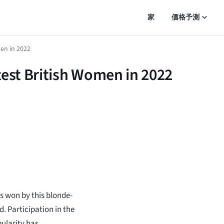
家
価格予測
en in 2022
test British Women in 2022
s won by this blonde-
. Participation in the
pularity has