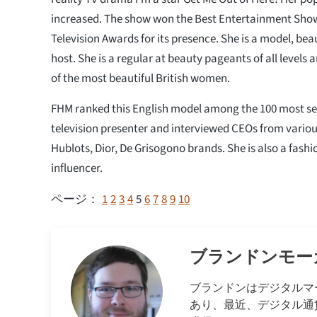
increased. The show won the Best Entertainment Show
Television Awards for its presence. She is a model, be
host. She is a regular at beauty pageants of all levels 
of the most beautiful British women.
FHM ranked this English model among the 100 most s
television presenter and interviewed CEOs from variou
Hublots, Dior, De Grisogono brands. She is also a fash
influencer.
1
2
3
4
5
6
7
8
9
10
ページ：
ブランドンモー
ブランドンはデジタルマ
あり、最近、デジタル通