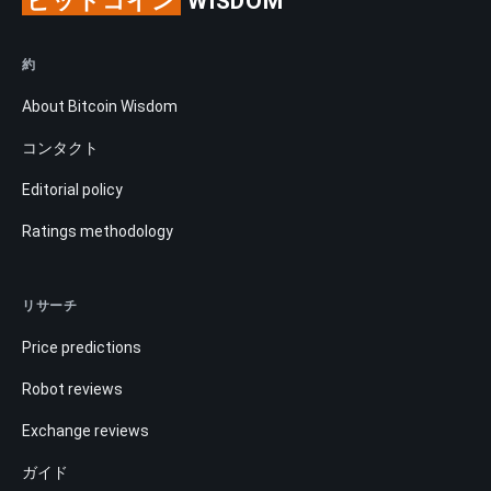
ビットコイン
WISDOM
約
About Bitcoin Wisdom
コンタクト
Editorial policy
Ratings methodology
リサーチ
Price predictions
Robot reviews
Exchange reviews
ガイド