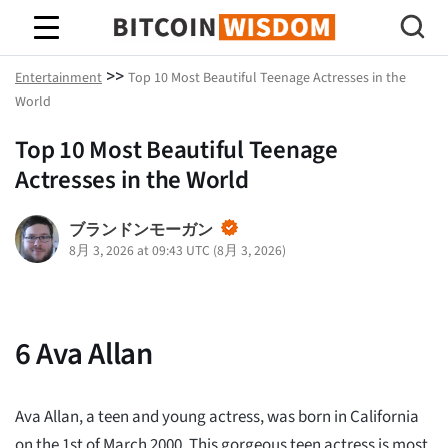
ビットコインの知恵
>>
Entertainment
Top 10 Most Beautiful Teenage Actresses in the
World
Top 10 Most Beautiful Teenage
Actresses in the World
ブランドンモーガン
8月 3, 2026 at 09:43 UTC
(
8月 3, 2026
)
6
Ava Allan
Ava Allan, a teen and young actress, was born in California
on the 1st of March 2000. This gorgeous teen actress is most