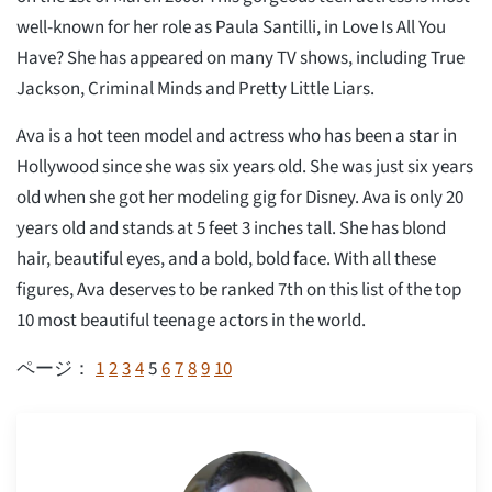
well-known for her role as Paula Santilli, in Love Is All You
Have? She has appeared on many TV shows, including True
Jackson, Criminal Minds and Pretty Little Liars.
Ava is a hot teen model and actress who has been a star in
Hollywood since she was six years old. She was just six years
old when she got her modeling gig for Disney. Ava is only 20
years old and stands at 5 feet 3 inches tall. She has blond
hair, beautiful eyes, and a bold, bold face. With all these
figures, Ava deserves to be ranked 7th on this list of the top
10 most beautiful teenage actors in the world.
1
2
3
4
5
6
7
8
9
10
ページ：