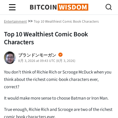
ビットコインの知恵
>>
Entertainment
Top 10 Wealthiest Comic Book Characters
Top 10 Wealthiest Comic Book
Characters
ブランドンモーガン
8月 3, 2026 at 09:43 UTC
(
8月 3, 2026
)
You don’t think of Richie Rich or Scrooge McDuck when you
think about the richest comic-book characters ever,
correct?
It would make more sense to choose Batman or Iron Man.
True enough, Richie Rich and Scrooge are two of the richest
comic book characters ever.