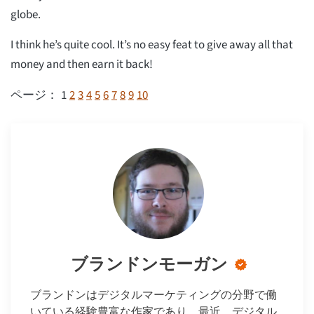
globe.
I think he’s quite cool. It’s no easy feat to give away all that
money and then earn it back!
1
2
3
4
5
6
7
8
9
10
ページ：
ブランドンモーガン
ブランドンはデジタルマーケティングの分野で働
いている経験豊富な作家であり、最近、デジタル