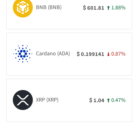
BNB (BNB)
1.88%
601.81
$
Cardano (ADA)
0.87%
0.199141
$
XRP (XRP)
0.47%
1.04
$