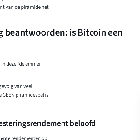
nt van de piramide het
g beantwoorden: is Bitcoin een
n in dezelfde emmer
gevolg van veel
ite GEEN piramidespel is
nvesteringsrendement beloofd
stente rendementen op