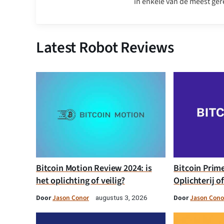
in enkele van de meest ger
Latest Robot Reviews
Bitcoin Motion Review 2024: is
Bitcoin Prim
het oplichting of veilig?
Oplichterij o
Door
Jason Conor
Door
Jason Cono
augustus 3, 2026