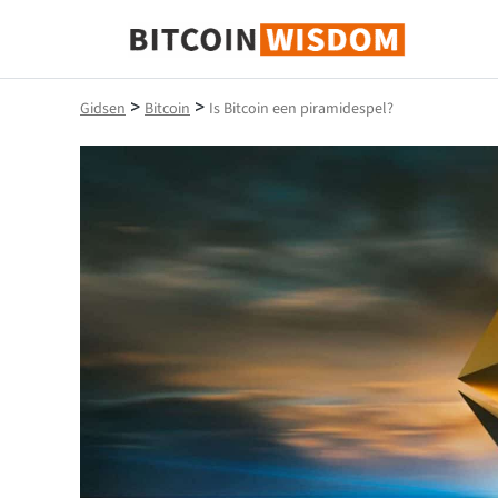
Bitcoin-wijsheid
>
>
Gidsen
Bitcoin
Is Bitcoin een piramidespel?