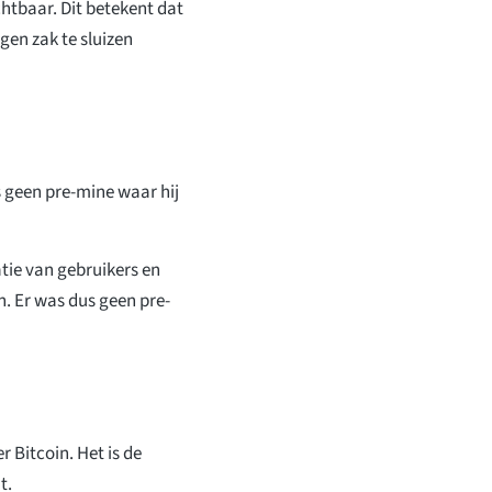
chtbaar. Dit betekent dat
igen zak te sluizen
 geen pre-mine waar hij
atie van gebruikers en
. Er was dus geen pre-
r Bitcoin. Het is de
t.