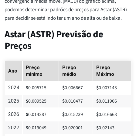
convergência média móvel (MACD) do gráfico acima,
podemos determinar padrões de preços para Astar (ASTR)
para decidir se está indo ter um ano de alta ou de baixa.
Astar (ASTR) Previsão de
Preços
Preço
Preço
Preço
Ano
minimo
médio
Máximo
$
0.005715
$
0.006667
$
0.007143
2024
$
0.009525
$
0.010477
$
0.011906
2025
$
0.014287
$
0.015239
$
0.016668
2026
$
0.019049
$
0.020001
$
0.02143
2027