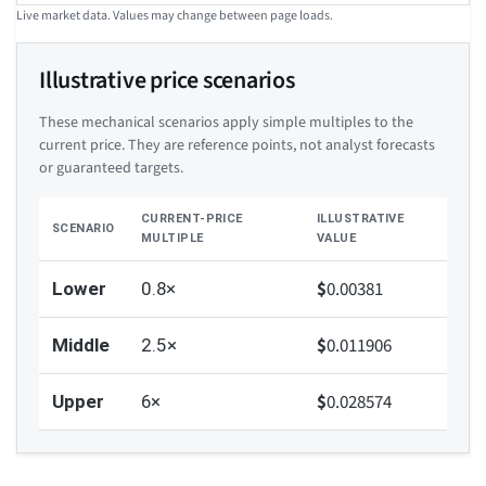
Live market data. Values may change between page loads.
Illustrative price scenarios
These mechanical scenarios apply simple multiples to the
current price. They are reference points, not analyst forecasts
or guaranteed targets.
CURRENT-PRICE
ILLUSTRATIVE
SCENARIO
MULTIPLE
VALUE
$
0.00381
Lower
0.8×
$
0.011906
Middle
2.5×
$
0.028574
Upper
6×