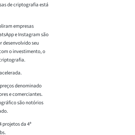
s de criptografia está
oliram empresas
atsApp e Instagram são
er desenvolvido seu
com o investimento, o
riptografia.
acelerada.
e preços denominado
ores e comerciantes.
ográfico são notórios
ado.
 projetos da 4ª
bs.