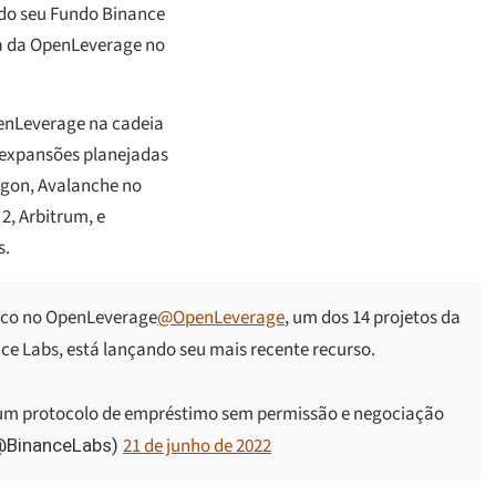
 do seu Fundo Binance
nça da OpenLeverage no
penLeverage na cadeia
 expansões planejadas
ygon, Avalanche no
2, Arbitrum, e
s.
ico no OpenLeverage
@OpenLeverage
, um dos 14 projetos da
 Labs, está lançando seu mais recente recurso.
 um protocolo de empréstimo sem permissão e negociação
21 de junho de 2022
(@BinanceLabs)