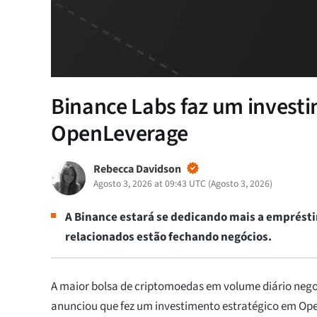
Binance Labs faz um investi
OpenLeverage
Rebecca Davidson
Agosto 3, 2026 at 09:43 UTC
(
Agosto 3, 2026
)
A Binance estará se dedicando mais a emprést
relacionados estão fechando negócios.
A maior bolsa de criptomoedas em volume diário nego
anunciou que fez um investimento estratégico em Op