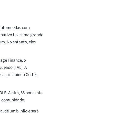
criptomoedas com
 nativo teve uma grande
m. No entanto, eles
age Finance, o
queado (TVL). A
as, incluindo Certik,
LE. Assim, 55 por cento
a comunidade.
l de um bilhão e será