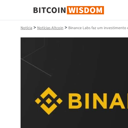
Sabedoria do Bitcoin
>
>
Notícia
Notícias Altcoin
Binance Labs faz um investimento 