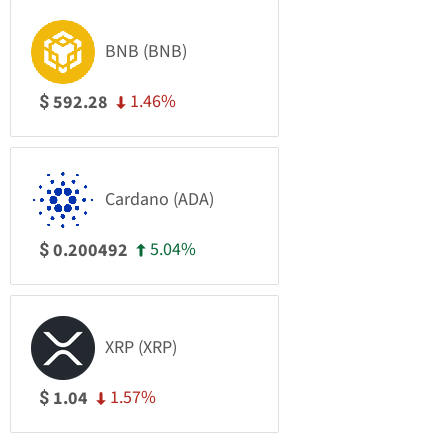
BNB (BNB)
1.46%
592.28
$
Cardano (ADA)
5.04%
0.200492
$
XRP (XRP)
1.57%
1.04
$