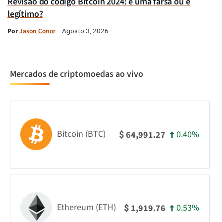
Revisão do código Bitcoin 2024: é uma farsa ou é
legítimo?
Por
Jason Conor
Agosto 3, 2026
Mercados de criptomoedas ao vivo
Bitcoin (BTC)
0.40%
64,991.27
$
Ethereum (ETH)
0.53%
1,919.76
$