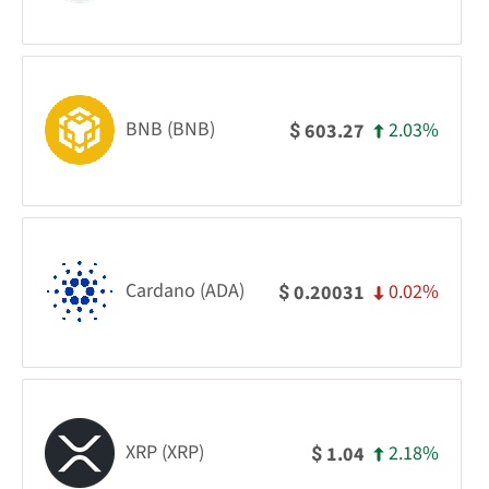
BNB (BNB)
2.03%
603.27
$
Cardano (ADA)
0.02%
0.20031
$
XRP (XRP)
2.18%
1.04
$