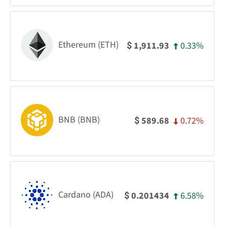
Ethereum (ETH)
0.33%
1,911.93
$
BNB (BNB)
0.72%
589.68
$
Cardano (ADA)
6.58%
0.201434
$