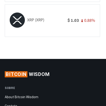
XRP (XRP)
0.88%
1.03
$
BITCOIN
WISDOM
SOBRE
About Bitcoin Wisdom
Contato